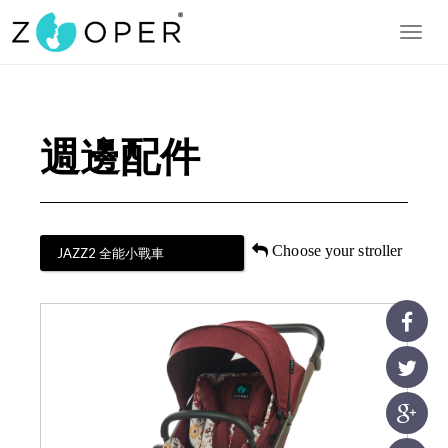
Togg
navig
週邊配件
Choose your stroller